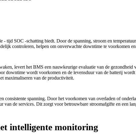
le - tijd SOC -schatting biedt. Door de spanning, stroom en temperatuur
duidelijk controleren, helpen om onverwachte downtime te voorkomen en
 bewaken, levert het BMS een nauwkeurige evaluatie van de gezondheid va
or downtime wordt voorkomen en de levensduur van de batterij wordt 
het maximaliseren van de productiviteit.
p een consistente spanning. Door het voorkomen van overladen of onderla
duur van de services. Dit zorgt voor betrouwbare stroomafgifte en een lang
et intelligente monitoring