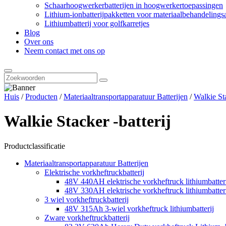
Schaarhoogwerkerbatterijen in hoogwerkertoepassingen
Lithium-ionbatterijpakketten voor materiaalbehandelings
Lithiumbatterij voor golfkarretjes
Blog
Over ons
Neem contact met ons op
Huis
/
Producten
/
Materiaaltransportapparatuur Batterijen
/
Walkie Sta
Walkie Stacker -batterij
Productclassificatie
Materiaaltransportapparatuur Batterijen
Elektrische vorkheftruckbatterij
48V 440AH elektrische vorkheftruck lithiumbatter
48V 330AH elektrische vorkheftruck lithiumbatter
3 wiel vorkheftruckbatterij
48V 315Ah 3-wiel vorkheftruck lithiumbatterij
Zware vorkheftruckbatterij