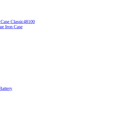
 Case Classic48100
e Iron Case
attery