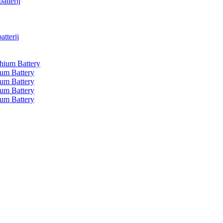
atterij
tterij
um Battery
 Battery
 Battery
 Battery
 Battery