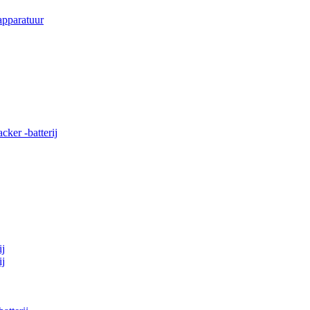
apparatuur
cker -batterij
ij
ij