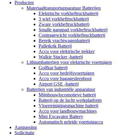
Producten
Materiaaltransportapparatuur Batterijen
Elektrische vorkheftruckbatterij
3 wiel vorkheftruckbatterij
Zware vorkheftruckbatterij
Smalle gangpad vorkheftruckbatterij
Contragewicht vorkheftruckbatterij
Bereik vrachtwagenbatterij
Palletkrik Batterij
Accu voor elektrische trekker
Walkie Stacker -batterij
Lithiumbatterijen voor elektrische voertuigen
Golfkar batterij
Accu voor bedrijfsvoertuigen
Accu voor bagagesleepboot
Airport GSE -batterij
Batterijen van industriële apparatuur
Mijnbouwlocomotieve batterij
Batterij op de lucht werkplatform
Vloerreinigingsmachine batterij
Accu voor landbouwmachines
Mini Excavator Battery
Automatisch geleide voertuigaccu
Aanpassing
Sollicitatie