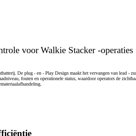
trole voor Walkie Stacker -operaties
atterij. De plug - en - Play Design maakt het vervangen van lead - zure 
adniveau, fouten en operationele status, waardoor operators de zichtba
emateriaalafhandeling.
iciëntie