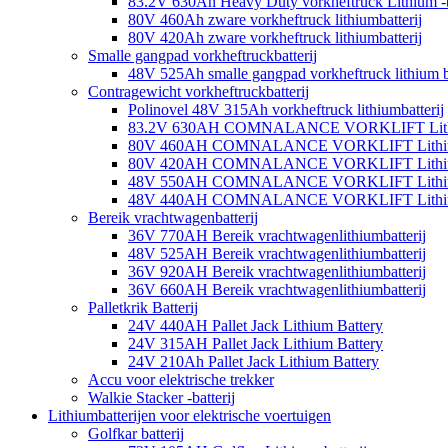
83.2V 630Ah Heavy Duty vorkheftruck Lithium -b
80V 460Ah zware vorkheftruck lithiumbatterij
80V 420Ah zware vorkheftruck lithiumbatterij
Smalle gangpad vorkheftruckbatterij
48V 525Ah smalle gangpad vorkheftruck lithium ba
Contragewicht vorkheftruckbatterij
Polinovel 48V 315Ah vorkheftruck lithiumbatterij
83.2V 630AH COMNALANCE VORKLIFT Lithi
80V 460AH COMNALANCE VORKLIFT Lithium
80V 420AH COMNALANCE VORKLIFT Lithium
48V 550AH COMNALANCE VORKLIFT Lithium
48V 440AH COMNALANCE VORKLIFT Lithium
Bereik vrachtwagenbatterij
36V 770AH Bereik vrachtwagenlithiumbatterij
48V 525AH Bereik vrachtwagenlithiumbatterij
36V 920AH Bereik vrachtwagenlithiumbatterij
36V 660AH Bereik vrachtwagenlithiumbatterij
Palletkrik Batterij
24V 440AH Pallet Jack Lithium Battery
24V 315AH Pallet Jack Lithium Battery
24V 210Ah Pallet Jack Lithium Battery
Accu voor elektrische trekker
Walkie Stacker -batterij
Lithiumbatterijen voor elektrische voertuigen
Golfkar batterij