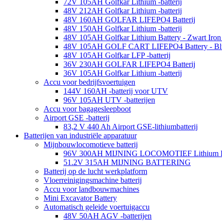
72V 105AH Golfkar Lithium -batterij
48V 212AH Golfkar Lithium -batterij
48V 160AH GOLFAR LIFEPO4 Batterij
48V 150AH Golfkar Lithium -batterij
48V 105AH Golfkar Lithium Battery - Zwart Iron
48V 105AH GOLF CART LIFEPO4 Battery - Blu
48V 105AH Golfkar LFP -batterij
36V 230AH GOLFAR LIFEPO4 Batterij
36V 105AH Golfkar Lithium -batterij
Accu voor bedrijfsvoertuigen
144V 160AH -batterij voor UTV
96V 105AH UTV -batterijen
Accu voor bagagesleepboot
Airport GSE -batterij
83,2 V 440 Ah Airport GSE-lithiumbatterij
Batterijen van industriële apparatuur
Mijnbouwlocomotieve batterij
96V 300AH MIJNING LOCOMOTIEF Lithium B
51.2V 315AH MIJNING BATTERING
Batterij op de lucht werkplatform
Vloerreinigingsmachine batterij
Accu voor landbouwmachines
Mini Excavator Battery
Automatisch geleide voertuigaccu
48V 50AH AGV -batterijen